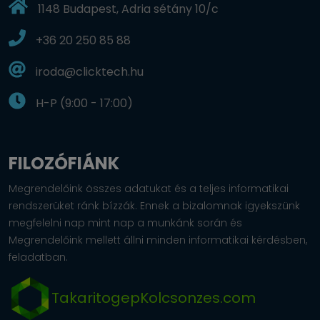
1148 Budapest, Adria sétány 10/c
+36 20 250 85 88
iroda@clicktech.hu
H-P (9:00 - 17:00)
FILOZÓFIÁNK
Megrendelőink összes adatukat és a teljes informatikai
rendszerüket ránk bízzák. Ennek a bizalomnak igyekszünk
megfelelni nap mint nap a munkánk során és
Megrendelőink mellett állni minden informatikai kérdésben,
feladatban.
TakaritogepKolcsonzes.com