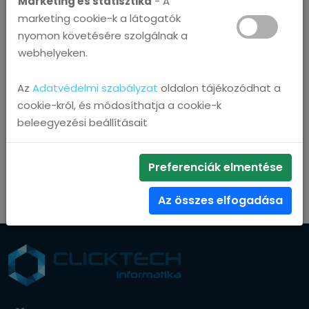
Marketing és statisztika
- A
marketing cookie-k a látogatók
sok éves szakmai tapasztalat
nyomon követésére szolgálnak a
saját beszerzett eszközökkel dolgozunk, amelyekre
webhelyeken.
garanciát vállalunk
esetleges pótmunka igényeket rugalmasan kezeljük
Az
Adatvédelmi szabályzat
oldalon tájékozódhat a
cookie-król, és módosíthatja a cookie-k
nagyobb irodák, telephelyek sem okoznak gondot
beleegyezési beállításait
kivitelező csapatunk mindig rendelkezésre áll
műszakilag dokumentáljuk az elkészült
Preferenciák elmentése
rendszereket
Az összes elfogadása