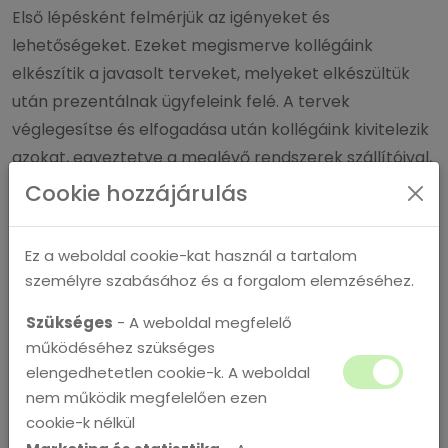
Első lépésként felmérjük az igényeket és
lehetőségeket. Ezeket megismerve kollégáink
elkészítik a javasolt terveket, melyeket elkészültük
után prezentálnak ügyfeleink felé. A tervek
véglegesítse és elfogadása után kollégáink kivitelezik
azokat, egyeztetve a meglévő rendszerek szállítóival,
a már működő rendszerek folyamatos működésének
Cookie hozzájárulás
minél kisebb és előre egyeztetett akadályozásával
(például éjszaka).
Ez a weboldal cookie-kat használ a tartalom
személyre szabásához és a forgalom elemzéséhez.
Az elkészült rendszereket kollégáink dokumentálják
Szükséges
- A weboldal megfelelő
és átadják a Megrendelőink számára.Az általunk
működéséhez szükséges
szállított IT rendszerekre és az elvégzett munkánkra
elengedhetetlen cookie-k. A weboldal
egy év garanciát vállalunk!
nem működik megfelelően ezen
cookie-k nélkül
Miért minket válasszon?